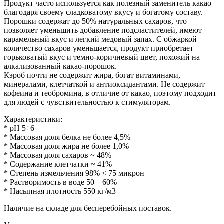
Продукт часто используется как полезный заменитель какао
благодаря своему сладковатому вкусу и богатому составу.
Порошки содержат до 50% натуральных сахаров, что
позволяет уменьшить добавление подсластителей, имеют
карамельный вкус и легкий медовый запах. С обжаркой
количество сахаров уменьшается, продукт приобретает
горьковатый вкус и темно-коричневый цвет, похожий на
алкализованный какао-порошок.
Кэроб почти не содержит жира, богат витаминами,
минералами, клетчаткой и антиоксидантами. Не содержит
кофеина и теобромина, в отличие от какао, поэтому подходит
для людей с чувствительностью к стимуляторам.
Характеристики:
* pH 5÷6
* Массовая доля белка не более 4,5%
* Массовая доля жира не более 1,0%
* Массовая доля сахаров ~ 48%
* Содержание клетчатки ~ 41%
* Степень измельчения 98% ˂ 75 микрон
* Растворимость в воде 50 – 60%
* Насыпная плотность 550 кг/м3
Наличие на складе для бесперебойных поставок.