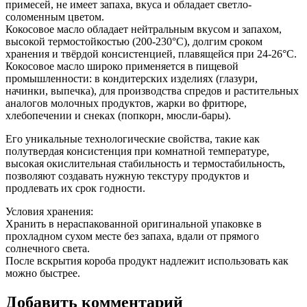
примесей, не имеет запаха, вкуса и обладает светло-
соломенным цветом.
Кокосовое масло обладает нейтральным вкусом и запахом,
высокой термостойкостью (200-230°C), долгим сроком
хранения и твёрдой консистенцией, плавящейся при 24-26°C.
Кокосовое масло широко применяется в пищевой
промышленности: в кондитерских изделиях (глазури,
начинки, выпечка), для производства спредов и растительных
аналогов молочных продуктов, жарки во фритюре,
хлебопечении и снеках (попкорн, мюсли-бары).
Его уникальные технологические свойства, такие как
полутвердая консистенция при комнатной температуре,
высокая окислительная стабильность и термостабильность,
позволяют создавать нужную текстуру продуктов и
продлевать их срок годности.
Условия хранения:
Хранить в нераспакованной оригинальной упаковке в
прохладном сухом месте без запаха, вдали от прямого
солнечного света.
После вскрытия короба продукт надлежит использовать как
можно быстрее.
Добавить комментарий