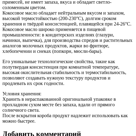
примесей, не имеет запаха, вкуса и обладает светло-
соломенным цветом.
Кокосовое масло обладает нейтральным вкусом и запахом,
высокой термостойкостью (200-230°C), долгим сроком
хранения и твёрдой консистенцией, плавящейся при 24-26°C.
Кокосовое масло широко применяется в пищевой
промышленности: в кондитерских изделиях (глазури,
начинки, выпечка), для производства спредов и растительных
аналогов молочных продуктов, жарки во фритюре,
хлебопечении и снеках (попкорн, мюсли-бары).
Его уникальные технологические свойства, такие как
полутвердая консистенция при комнатной температуре,
высокая окислительная стабильность и термостабильность,
позволяют создавать нужную текстуру продуктов и
продлевать их срок годности.
Условия хранения:
Хранить в нераспакованной оригинальной упаковке в
прохладном сухом месте без запаха, вдали от прямого
солнечного света.
После вскрытия короба продукт надлежит использовать как
можно быстрее.
Добавить комментарий